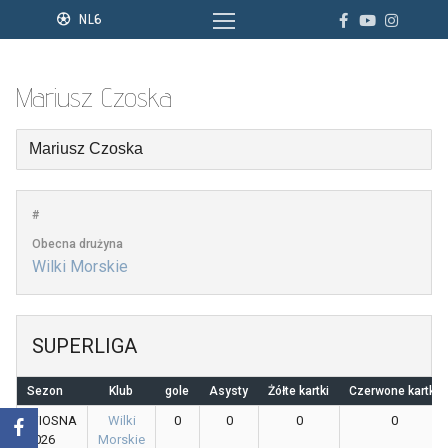
Przejdź
NL6
do
treści
Mariusz Czoska
#
Obecna drużyna
Wilki Morskie
SUPERLIGA
Sezon
Klub
gole
Asysty
Żółte kartki
Czerwone kartki
WIOSNA
Wilki
0
0
0
0
2026
Morskie