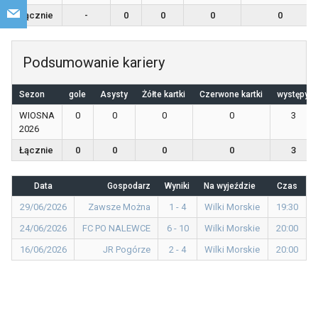
Łącznie
-
0
0
0
0
Podsumowanie kariery
Sezon
gole
Asysty
Żółte kartki
Czerwone kartki
występy
WIOSNA
0
0
0
0
3
2026
Łącznie
0
0
0
0
3
Data
Gospodarz
Wyniki
Na wyjeździe
Czas
29/06/2026
Zawsze Można
1 - 4
Wilki Morskie
19:30
24/06/2026
FC PO NALEWCE
6 - 10
Wilki Morskie
20:00
16/06/2026
JR Pogórze
2 - 4
Wilki Morskie
20:00