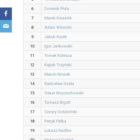
6
Dominik Pluta
7
Marek Kwaśnik
8
Adam Winnicki
9
Jakub Kurek
10
Igor Jankowski
11
Tomek Kulesza
12
Kajtek Trzyński
13
Marcin Nowak
14
Radosław Gzela
15
Oskar Wojciechowski
16
Tomasz Bigott
17
Cezary Gołubiński
18
Patryk Pełka
19
Łukasz Radtke
20
Mateusz Cieślak