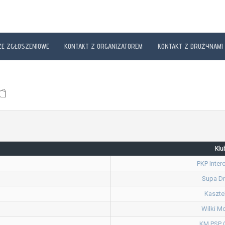
E ZGŁOSZENIOWE
KONTAKT Z ORGANIZATOREM
KONTAKT Z DRUŻYNAMI
a
Klu
PKP Interc
Supa Dr
Kaszte
Wilki M
KM PSP 