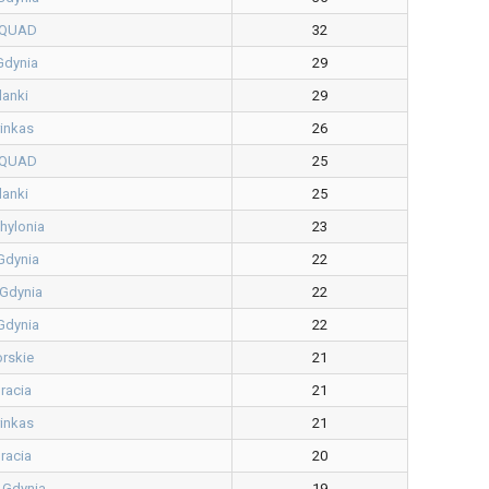
SQUAD
32
Gdynia
29
lanki
29
inkas
26
SQUAD
25
lanki
25
hylonia
23
Gdynia
22
 Gdynia
22
Gdynia
22
orskie
21
racia
21
inkas
21
racia
20
 Gdynia
19