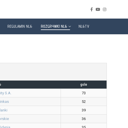
REGULAMIN NL6
ROZGRYWKI NL6
NL6TV
b
gole
ity S.A.
73
inkas
52
lanki
39
orskie
36
Gdynia
35