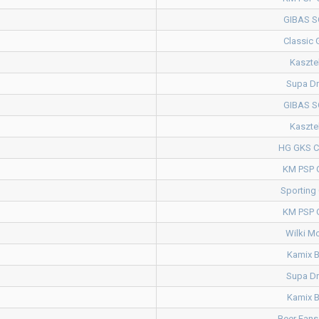
GIBAS 
Classic 
Kaszte
Supa Dr
GIBAS 
Kaszte
HG GKS C
KM PSP 
Sporting
KM PSP 
Wilki M
Kamix B
Supa Dr
Kamix B
Beer Fans