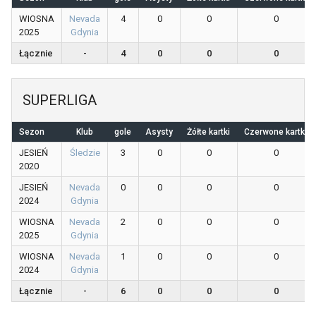
WIOSNA
Nevada
4
0
0
0
2025
Gdynia
Łącznie
-
4
0
0
0
SUPERLIGA
Sezon
Klub
gole
Asysty
Żółte kartki
Czerwone kartki
JESIEŃ
Śledzie
3
0
0
0
2020
JESIEŃ
Nevada
0
0
0
0
2024
Gdynia
WIOSNA
Nevada
2
0
0
0
2025
Gdynia
WIOSNA
Nevada
1
0
0
0
2024
Gdynia
Łącznie
-
6
0
0
0