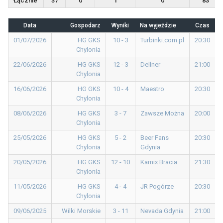
Łącznie
37
0
1
0
83
Data
Gospodarz
Wyniki
Na wyjeździe
Czas
01/07/2026
HG GKS
10 - 3
Turbinki.com.pl
20:30
Chylonia
22/06/2026
HG GKS
12 - 3
Dellner
21:00
Chylonia
16/06/2026
HG GKS
10 - 4
Maestro
20:30
Chylonia
08/06/2026
HG GKS
3 - 7
Zawsze Można
20:00
Chylonia
25/05/2026
HG GKS
5 - 2
Beer Fans
20:30
Chylonia
Gdynia
20/05/2026
HG GKS
12 - 10
Kamix Bracia
21:30
Chylonia
11/05/2026
HG GKS
4 - 4
JR Pogórze
20:30
Chylonia
09/06/2025
Wilki Morskie
3 - 11
Nevada Gdynia
21:00