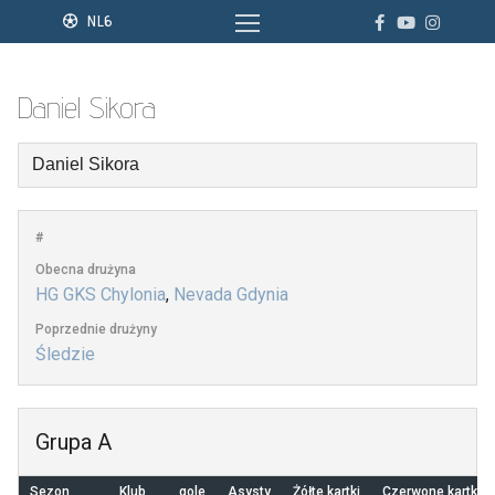
Przejdź
NL6
do
treści
Daniel Sikora
#
Obecna drużyna
HG GKS Chylonia
,
Nevada Gdynia
Poprzednie drużyny
Śledzie
Grupa A
Sezon
Klub
gole
Asysty
Żółte kartki
Czerwone kartki