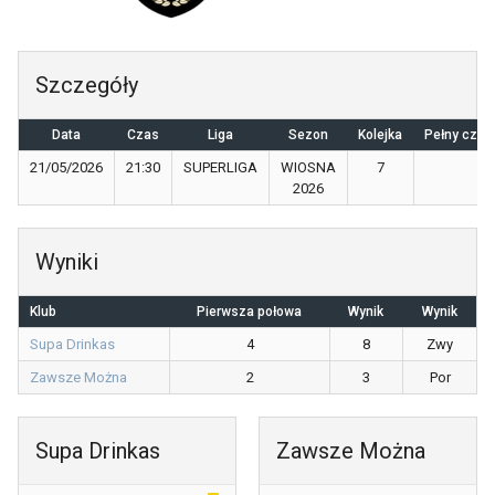
Szczegóły
Data
Czas
Liga
Sezon
Kolejka
Pełny czas
21/05/2026
21:30
SUPERLIGA
WIOSNA
7
2026
Wyniki
Klub
Pierwsza połowa
Wynik
Wynik
Supa Drinkas
4
8
Zwy
Zawsze Można
2
3
Por
Supa Drinkas
Zawsze Można