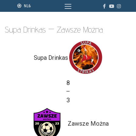
Przejdź
NL6
do
treści
Supa Drinkas — Zawsze Można
Supa Drinkas
8
—
3
Zawsze Można