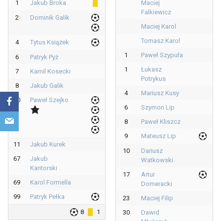
1
Jakub Broka
Maciej
Falkiewicz
2
Dominik Galik
Maciej Karol
Tomasz Karol
4
Tytus Książek
1
Paweł Szypuła
6
Patryk Pyż
1
Łukasz
7
Kamil Kosecki
Potrykus
8
Jakub Galik
4
Mariusz Kusy
10
Paweł Szejko
6
Szymon Lip
8
Paweł Kliszcz
9
Mateusz Lip
11
Jakub Kurek
10
Dariusz
67
Jakub
Watkowski
Kantorski
17
Artur
69
Karol Formella
Domeracki
99
Patryk Pełka
23
Maciej Filip
8
1
30
Dawid