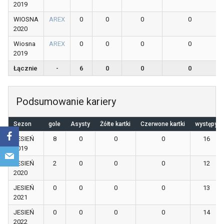
2019
WIOSNA
AREX
0
0
0
0
2020
Wiosna
AREX
0
0
0
0
2019
Łącznie
-
6
0
0
0
Podsumowanie kariery
Sezon
gole
Asysty
Żółte kartki
Czerwone kartki
występy
JESIEŃ
8
0
0
0
16
2019
JESIEŃ
2
0
0
0
12
2020
JESIEŃ
0
0
0
0
13
2021
JESIEŃ
0
0
0
0
14
2022