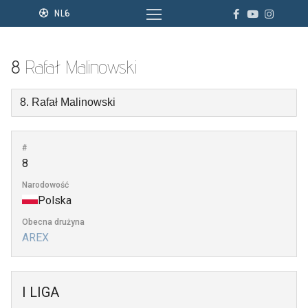
Przejdź
NL6
do
treści
8
Rafał Malinowski
#
8
Narodowość
Polska
Obecna drużyna
AREX
I LIGA