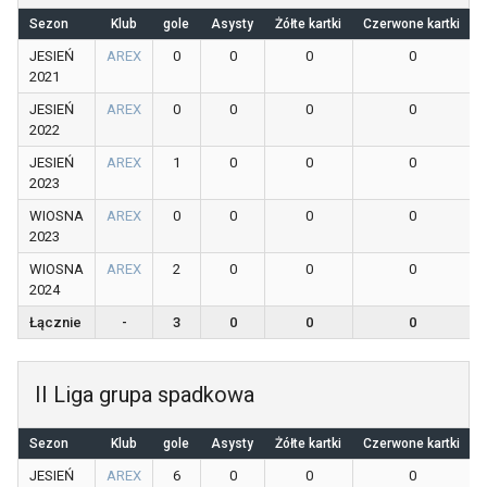
Sezon
Klub
gole
Asysty
Żółte kartki
Czerwone kartki
JESIEŃ
AREX
0
0
0
0
2021
JESIEŃ
AREX
0
0
0
0
2022
JESIEŃ
AREX
1
0
0
0
2023
WIOSNA
AREX
0
0
0
0
2023
WIOSNA
AREX
2
0
0
0
2024
Łącznie
-
3
0
0
0
II Liga grupa spadkowa
Sezon
Klub
gole
Asysty
Żółte kartki
Czerwone kartki
JESIEŃ
AREX
6
0
0
0