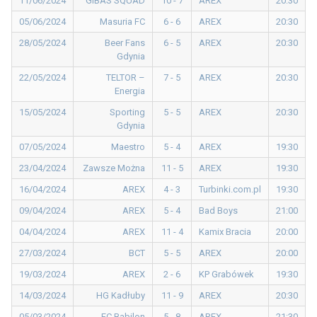
11/06/2024
GIBAS SQUAD
10 - 7
AREX
20:30
05/06/2024
Masuria FC
6 - 6
AREX
20:30
28/05/2024
Beer Fans
6 - 5
AREX
20:30
Gdynia
22/05/2024
TELTOR –
7 - 5
AREX
20:30
Energia
15/05/2024
Sporting
5 - 5
AREX
20:30
Gdynia
07/05/2024
Maestro
5 - 4
AREX
19:30
23/04/2024
Zawsze Można
11 - 5
AREX
19:30
16/04/2024
AREX
4 - 3
Turbinki.com.pl
19:30
09/04/2024
AREX
5 - 4
Bad Boys
21:00
04/04/2024
AREX
11 - 4
Kamix Bracia
20:00
27/03/2024
BCT
5 - 5
AREX
20:00
19/03/2024
AREX
2 - 6
KP Grabówek
19:30
14/03/2024
HG Kadłuby
11 - 9
AREX
20:30
05/03/2024
FC Babilon
5 - 8
AREX
21:30